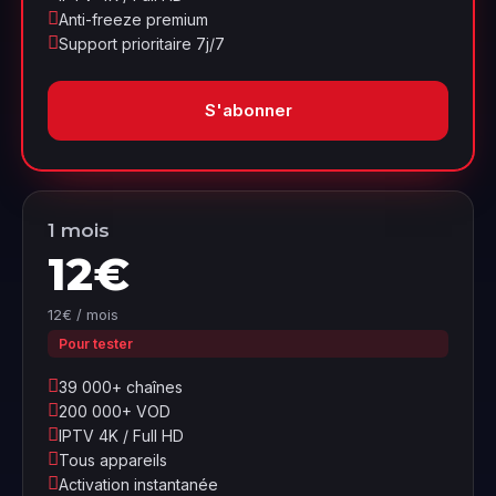
Anti-freeze premium
Support prioritaire 7j/7
S'abonner
1 mois
12€
12€ / mois
Pour tester
39 000+ chaînes
200 000+ VOD
IPTV 4K / Full HD
Tous appareils
Activation instantanée