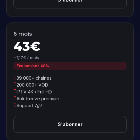
6 mois
43€
~7,17€ / mois
Économisez 40%
39 000+ chaînes
200 000+ VOD
IPTV 4K / Full HD
Anti-freeze premium
Support 7j/7
S'abonner