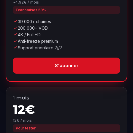
~4,92€ / mois
Économisez 59%
39 000+ chaînes
200 000+ VOD
4K / Full HD
Anti-freeze premium
Support prioritaire 7j/7
S'abonner
1 mois
12€
12€ / mois
Pour tester