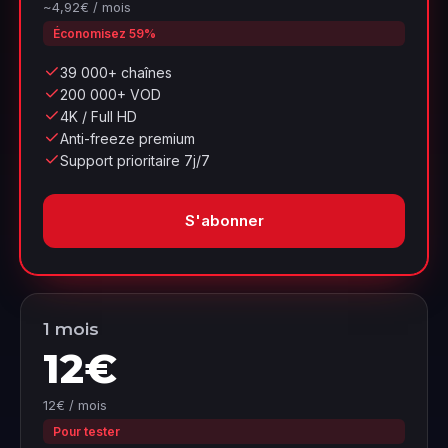
~4,92€ / mois
Économisez 59%
39 000+ chaînes
200 000+ VOD
4K / Full HD
Anti-freeze premium
Support prioritaire 7j/7
S'abonner
1 mois
12€
12€ / mois
Pour tester